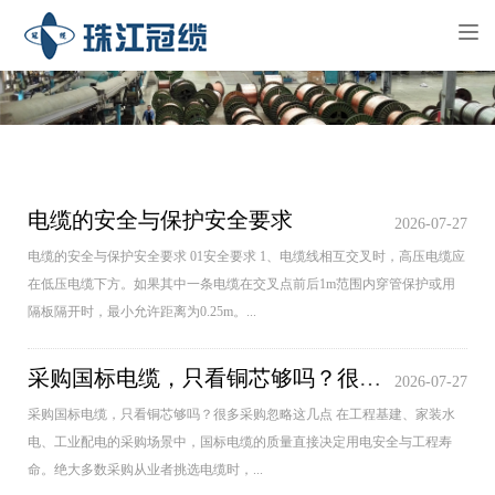
Tog
nav
电缆的安全与保护安全要求
2026-07-27
电缆的安全与保护安全要求 01安全要求 1、电缆线相互交叉时，高压电缆应
在低压电缆下方。如果其中一条电缆在交叉点前后1m范围内穿管保护或用
隔板隔开时，最小允许距离为0.25m。...
采购国标电缆，只看铜芯够吗？很多采购忽略这几点
2026-07-27
采购国标电缆，只看铜芯够吗？很多采购忽略这几点 在工程基建、家装水
电、工业配电的采购场景中，国标电缆的质量直接决定用电安全与工程寿
命。绝大多数采购从业者挑选电缆时，...