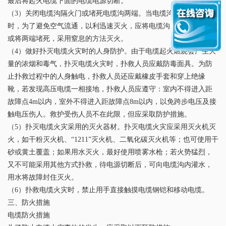
最后将起火电缆下面的电缆电源切断。
（3）关闭电缆沟隔火门或堵死电缆沟两端。当电缆沟内的电缆起火
时，为了避免空气流通，以利迅速灭火，应将电缆沟的隔火门关闭
或将两端堵死，采用窒息的方法灭火。
（4）做好扑灭电缆火灾时的人身防护。由于电缆起火燃烧会产生大
量的浓烟和毒气，扑灭电缆火灾时，扑救人员应戴防毒面具。为防
止扑救过程中的人身触电，扑救人员还应戴橡皮手套和穿上绝缘
靴，若发现高压电缆一相接地，扑救人员应遵守：室内不得进入距
故障点4m以内，室外不得进入距故障点8m以内，以免跨步电压及接
触电压伤人。救护受伤人员不在此限，但应采取防护措施。
（5）扑灭电缆火灾采用的灭火器材。扑灭电缆火灾应采用灭火机灭
火，如干粉灭火机、“1211”灭火机、二氧化碳灭火机等；也可使用干
砂或黄土覆盖；如果用水灭火，最好使用喷雾水枪；若火势猛烈，
又不可能采用其他方式扑救，待电源切断后，可向电缆沟内灌水，
用水将故障封住灭火。
（6）扑救电缆火灾时，禁止用手直接触摸电缆钢铠和移动电缆。
三、防火措施
电缆防火措施