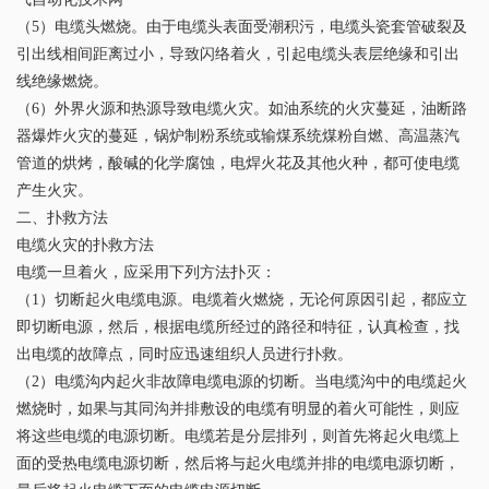
（5）电缆头燃烧。由于电缆头表面受潮积污，电缆头瓷套管破裂及
引出线相间距离过小，导致闪络着火，引起电缆头表层绝缘和引出
线绝缘燃烧。
（6）外界火源和热源导致电缆火灾。如油系统的火灾蔓延，油断路
器爆炸火灾的蔓延，锅炉制粉系统或输煤系统煤粉自燃、高温蒸汽
管道的烘烤，酸碱的化学腐蚀，电焊火花及其他火种，都可使电缆
产生火灾。
二、扑救方法
电缆火灾的扑救方法
电缆一旦着火，应采用下列方法扑灭：
（1）切断起火电缆电源。电缆着火燃烧，无论何原因引起，都应立
即切断电源，然后，根据电缆所经过的路径和特征，认真检查，找
出电缆的故障点，同时应迅速组织人员进行扑救。
（2）电缆沟内起火非故障电缆电源的切断。当电缆沟中的电缆起火
燃烧时，如果与其同沟并排敷设的电缆有明显的着火可能性，则应
将这些电缆的电源切断。电缆若是分层排列，则首先将起火电缆上
面的受热电缆电源切断，然后将与起火电缆并排的电缆电源切断，