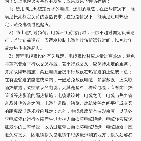
为了防止电缆火灾事故的发生，应采取以下预防措施：
（1）选用满足热稳定要求的电缆。选用的电缆，在正常情况下，能
满足长期额定负荷的发热要求，在短路情况下，能满足短时热稳
定，避免电缆过热起火。
（2）防止运行过负荷。电缆带负荷运行时，一般不超过额定负荷运
行，若过负荷运行，应严格控制电缆的过负荷运行时间，以免过负
荷发热使电缆起火。
（3）遵守电缆敷设的有关规定。电缆敷设时应尽量远离热源，避免
与蒸汽管道平行或交叉布置，若平行或交叉，应保持规定的距离，
并采取隔热措施，禁止电缆全线平行敷设在热管道的上边或下边；
在有些管道的隧道或沟内，一般避免敷设电缆，如需敷设，应采取
隔热措施；架空敷设的电缆，尤其是塑料、橡胶电缆，应有防止热
管道等热影响的隔热措施；电缆敷设时，电缆之间、电缆与热力管
道及其他管道之间、电缆与道路、铁路、建筑物等之间平行或交叉
的距离应满足规程的规定；此外，电缆敷应留有波形余度，以防冬
季电缆停止运行收缩产生过大拉力而损坏电缆绝缘。电缆转弯应保
证最小的曲率半径，以防过度弯曲而损坏电缆绝缘；电缆隧道中应
避免有接头，因电缆接头是电缆中绝缘最薄弱的地方，接头处容易