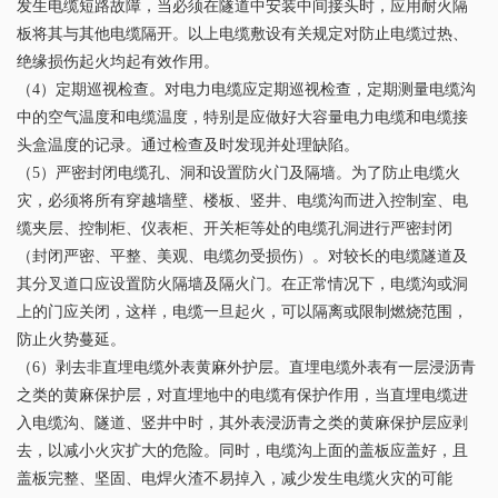
发生电缆短路故障，当必须在隧道中安装中间接头时，应用耐火隔
板将其与其他电缆隔开。以上电缆敷设有关规定对防止电缆过热、
绝缘损伤起火均起有效作用。
（4）定期巡视检查。对电力电缆应定期巡视检查，定期测量电缆沟
中的空气温度和电缆温度，特别是应做好大容量电力电缆和电缆接
头盒温度的记录。通过检查及时发现并处理缺陷。
（5）严密封闭电缆孔、洞和设置防火门及隔墙。为了防止电缆火
灾，必须将所有穿越墙壁、楼板、竖井、电缆沟而进入控制室、电
缆夹层、控制柜、仪表柜、开关柜等处的电缆孔洞进行严密封闭
（封闭严密、平整、美观、电缆勿受损伤）。对较长的电缆隧道及
其分叉道口应设置防火隔墙及隔火门。在正常情况下，电缆沟或洞
上的门应关闭，这样，电缆一旦起火，可以隔离或限制燃烧范围，
防止火势蔓延。
（6）剥去非直埋电缆外表黄麻外护层。直埋电缆外表有一层浸沥青
之类的黄麻保护层，对直埋地中的电缆有保护作用，当直埋电缆进
入电缆沟、隧道、竖井中时，其外表浸沥青之类的黄麻保护层应剥
去，以减小火灾扩大的危险。同时，电缆沟上面的盖板应盖好，且
盖板完整、坚固、电焊火渣不易掉入，减少发生电缆火灾的可能