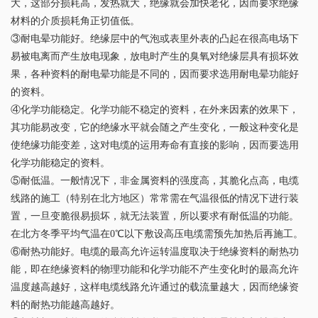
大，这部分损耗高，发热就大，绝缘就会加快老化，因而要求绝缘
材料的介质损耗角正切值低。
③耐电晕功能好。绝缘层中的气泡或表里外表的凸起在很高电场下
易被电离而产生放电现象，放电时产生的臭氧对绝缘层具有损坏效
果，各种资料的耐电晕功能是不同的，因而要求选用耐电晕功能好
的资料。
④化学功能稳定。化学功能不稳定的资料，在外来因素的效果下，
其功能易改变，它的绝缘水平就会随之产生变化，一般这种变化是
使绝缘功能变差，这对电缆的运用寿命有直接的影响，因而要选用
化学功能稳定的资料。
⑤耐低温。一般情况下，非金属资料的强度高，其脆化点高，电缆
线路的施工（特别在北方地区）常常需在气温很低的情况下进行装
置，一旦变脆很易损坏，就无法装置，所以要求有耐低温的功能。
在北方冬季平均气温在0℃以下敷设高压电缆需预先加热后再施工。
⑥耐热功能好。电缆的最高允许运转温度取决于绝缘资料的耐热功
能，即在绝缘资料的物理功能和化学功能不产生变化时的最高允许
温度越高越好，这样电缆线路允许通过的载流量越大，因而绝缘资
料的耐热功能越高越好。