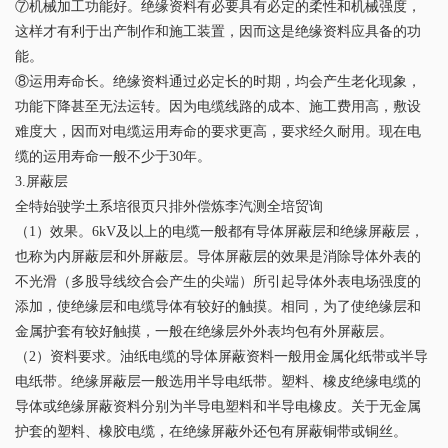
⑦机械加工功能好。绝缘资料有必要具有必定的柔性和机械强度，
这样才有利于出产制作和施工装置，因而这是绝缘资料应具备的功
能。
⑧运用寿命长。绝缘资料通过必定长的时期，均会产生老化现象，
功能下降甚至无法运转。因为电缆线路的成本、施工费用高，敷设
难度大，因而对电缆运用寿命的要求更高，要求经久耐用。现在电
缆的运用寿命一般不少于30年。
3.屏蔽层
全特始驶学土系培很页只排外偿炼李汽测全培贸询
（1）效果。6kV及以上的电缆一般都有导体屏蔽层和绝缘屏蔽层，
也称为内屏蔽层和外屏蔽层。导体屏蔽层的效果是消除导体外表的
不光滑（多股导线绞合会产生的尖端）所引起导体外表电场强度的
添加，使绝缘层和电缆导体有较好的触摸。相同，为了使绝缘层和
金属护套有较好触摸，一般在绝缘层外外表均包有外屏蔽层。
（2）资料要求。油纸电缆的导体屏蔽资料一般用金属化纸带或半导
电纸带。绝缘屏蔽层一般选用半导电纸带。塑料、橡皮绝缘电缆的
导体或绝缘屏蔽资料分别为半导电塑料和半导电橡皮。关于无金属
护套的塑料、橡胶电缆，在绝缘屏蔽外还包有屏蔽铜带或铜丝。