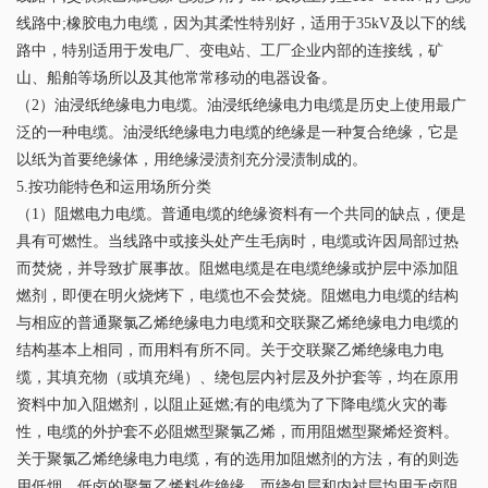
线路中;橡胶电力电缆，因为其柔性特别好，适用于35kV及以下的线
路中，特别适用于发电厂、变电站、工厂企业内部的连接线，矿
山、船舶等场所以及其他常常移动的电器设备。
（2）油浸纸绝缘电力电缆。油浸纸绝缘电力电缆是历史上使用最广
泛的一种电缆。油浸纸绝缘电力电缆的绝缘是一种复合绝缘，它是
以纸为首要绝缘体，用绝缘浸渍剂充分浸渍制成的。
5.按功能特色和运用场所分类
（1）阻燃电力电缆。普通电缆的绝缘资料有一个共同的缺点，便是
具有可燃性。当线路中或接头处产生毛病时，电缆或许因局部过热
而焚烧，并导致扩展事故。阻燃电缆是在电缆绝缘或护层中添加阻
燃剂，即便在明火烧烤下，电缆也不会焚烧。阻燃电力电缆的结构
与相应的普通聚氯乙烯绝缘电力电缆和交联聚乙烯绝缘电力电缆的
结构基本上相同，而用料有所不同。关于交联聚乙烯绝缘电力电
缆，其填充物（或填充绳）、绕包层内衬层及外护套等，均在原用
资料中加入阻燃剂，以阻止延燃;有的电缆为了下降电缆火灾的毒
性，电缆的外护套不必阻燃型聚氯乙烯，而用阻燃型聚烯烃资料。
关于聚氯乙烯绝缘电力电缆，有的选用加阻燃剂的方法，有的则选
用低烟、低卤的聚氯乙烯料作绝缘，而绕包层和内衬层均用无卤阻