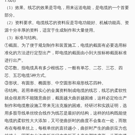
1.线芯
（1）效果。线芯的效果是导电，用来运送电能，是电缆的一个首要
部分。
（2）资料要求。电缆线芯的资料应是导电功能好、机械功能高、资
源十分丰厚的资料，适宜于生成制作和大量使用。
（3）标准与结构。
①截面。为了便于规划制作和装置施工，电缆的截面有必要选用标
准化的方法进行定型出产，即电缆的截面由小到大按标称截面标准
进行出产。
②芯数。指电缆具有多少根线芯，一般有单芯、二芯、三芯、四
芯、五芯电缆5种方式。
③形状。有圆形、椭圆形、中空圆形和扇形线芯四种。
④结构。若用单根实心的金属资料制成电缆的线芯，线芯的柔软性
就会很差而不能随意曲折，截面越大曲折越困难，这样必定给出产
制作和电缆敷设施工带来无法克服的困难。经研讨和实践证明，选
用多股导线单丝绞合线作为线芯是最好的结构，这样的结构既能使
电缆的柔软性大大添加，又可使曲折时的曲度不会集在一处，而散
布在每根单丝上，每根单丝的直径越小，曲折时产生的曲折应力也