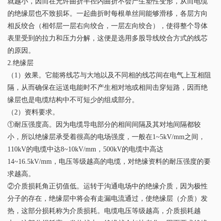
就越小，因而在允许曲折半径内曲折不会产生塑性变形，从而电缆
的绝缘层也不致损坏。一起曲折时每根单丝间能够滑移，各层方向
相反绞合（相邻层一层右向绞合，一层左向绞合），使得整个导体
表里受到的拉力和压力分解，这便是选用多股导线绞合方式的线芯
的原因。
2.绝缘层
（1）效果。它能将线芯与大地以及不同相的线芯间在电气上互相阻
隔，从而确保在运送电能时不产生相对地或相间击穿短路，因而绝
缘层也是电缆结构中不可短少的组成部分。
（2）资料要求。
①耐压强度高。因为电缆导电部分的相间间隔及其对地间隔都较
小，所以绝缘层承受着很高的电场强度，一般在1~5kV/mm之间，
110kV的电缆中达8~10kV/mm，500kV的电缆中高达
14~16.5kV/mm，电压等级越高的电缆，对绝缘资料的耐压强度的要
求越高。
②介质损耗角正切值低。运转于沟通电场中的绝缘介质，因为极性
分子的存在，绝缘层中将会有走漏电流通过，使绝缘层（介质）发
热，这部分损耗称为介质损耗。电缆电压等级越高，介质损耗越