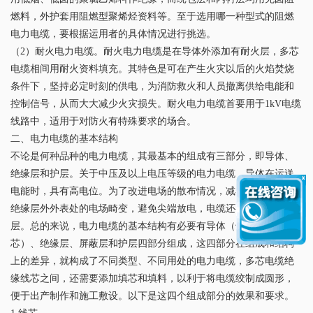
燃料，外护套用阻燃型聚烯烃资料等。至于选用哪一种型式的阻燃
电力电缆，要根据运用者的具体情况进行挑选。
（2）耐火电力电缆。耐火电力电缆是在导体外添加有耐火层，多芯
电缆相间用耐火资料填充。其特色是可在产生火灾以后的火焰焚烧
条件下，坚持必定时刻的供电，为消防救火和人员撤离供给电能和
控制信号，从而大大减少火灾损失。耐火电力电缆首要用于1kV电缆
线路中，适用于对防火有特殊要求的场合。
二、电力电缆的基本结构
不论是何种品种的电力电缆，其最基本的组成有三部分，即导体、
绝缘层和护层。关于中压及以上电压等级的电力电缆，导体在运送
电能时，具有高电位。为了改进电场的散布情况，减小导体外表和
绝缘层外外表处的电场畸变，避免尖端放电，电缆还要有表里屏蔽
层。总的来说，电力电缆的基本结构有必要有导体（也可称线
芯）、绝缘层、屏蔽层和护层四部分组成，这四部分在组成和结构
上的差异，就构成了不同类型、不同用处的电力电缆，多芯电缆绝
缘线芯之间，还需要添加填芯和填料，以利于将电缆绞制成圆形，
便于出产制作和施工敷设。以下是这四个组成部分的效果和要求。