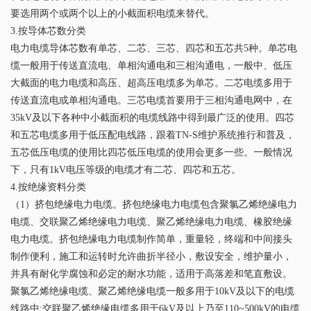
要选用两个或两个以上的小截面积电缆来替代。
3.按导体芯数分类
电力电缆导体芯数有单芯、二芯、三芯、四芯和五芯共5种。单芯电
缆一般用于传送直流电、单相沟通电和三相沟通电，一般中、低压
大截面的电力电缆和高压、超高压电缆多为单芯。二芯电缆多用于
传送直流电或单相沟通电。三芯电缆首要用于三相沟通电网中，在
35kV及以下各种中小截面积的电缆线路中得到最广泛的使用。四芯
和五芯电缆多用于低压配电线路，跟着TN-S维护系统推行和普及，
五芯低压电缆的使用比四芯低压电缆的使用会更多一些。一般情况
下，只有1kV电压等级的电缆才有二芯、四芯和五芯。
4.按绝缘资料分类
（1）挤包绝缘电力电缆。挤包绝缘电力电缆包含聚氯乙烯绝缘电力
电缆、交联聚乙烯绝缘电力电缆、聚乙烯绝缘电力电缆、橡胶绝缘
电力电缆。挤包绝缘电力电缆制作简单，重量轻，终端和中间接头
制作便利，施工和运转时允许曲折半径小，敷设安全，维护量小，
并具有耐化学腐蚀和必定的耐水功能，适用于高落差和笔直敷设。
聚氯乙烯绝缘电缆、聚乙烯绝缘电缆一般多用于10kV及以下的电缆
线路中;交联聚乙烯绝缘电缆多用于6kV及以上乃至110~500kV的电缆