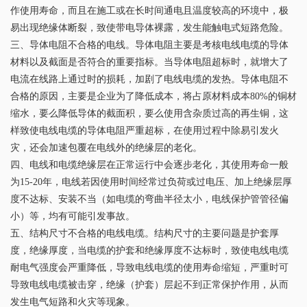
作使用寿命，而且在施工或在长时间通电且温度较高的环境中，极
易出现绝缘体断裂，致使带电导体裸露，发生能触电式短路危险。
三、导体电阻不合格的电线。导体电阻主要是考核电线电缆的导体
材料以及截面是否符合的重要指标。当导体电阻超标时，就增大了
电流在线路上通过时的损耗，加剧了电线电缆的发热。导体电阻不
合格的原因，主要是企业为了降低成本，将占原材料成本80%的铜材
缩水，要么降低导体的截面积，要么使用含杂质过高的再生铜，这
样致使电线电缆的导体电阻严重超标，在使用过程中除易引发火
灾，还会加速包覆在电线外的绝缘层的老化。
四、电线和电缆绝缘层在正常运行中会逐步老化，其使用寿命一般
为15-20年，电线若因使用时间经常过负荷或过电压、加上绝缘层厚
度不达标、安装不当（如电缆的弯曲半径太小，电线保护管管径偏
小）等，均有可能引发事故。
五、结构尺寸不合格的电线电缆。结构尺寸的主要问题是护套厚
度，绝缘厚度，当电缆的护套和绝缘厚度不达标时，致使电线电缆
耐电气强度会严重降低，导致电线电缆的使用寿命缩短，严重时可
导致电线电缆被击穿，绝缘（护套）层起不到正常保护作用，从而
发生电气短路和火灾等现象。